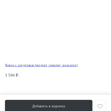
Чокер с сердечком (жадеит, гематит, позолота)
Тр
3 590
₽.
5 
Добавить в корзину
Tilda
Made on