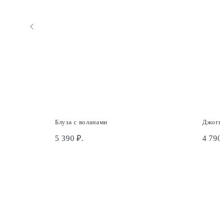
Блуза с воланами
Джог
5 390
₽.
4 79