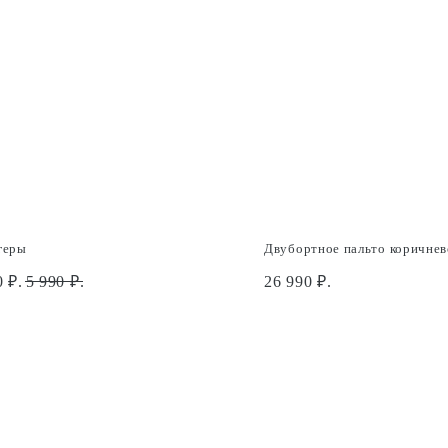
геры
Двубортное пальто коричнев
0
₽.
5 990
₽.
26 990
₽.