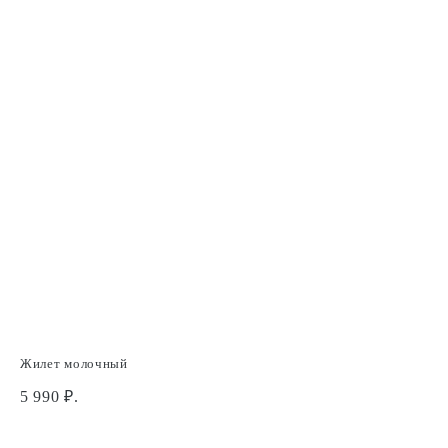
Жилет молочный
Мо
5 990
₽.
1 