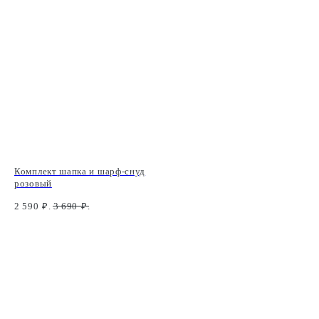
Комплект шапка и шарф-снуд
розовый
2 590
₽.
3 690
₽.