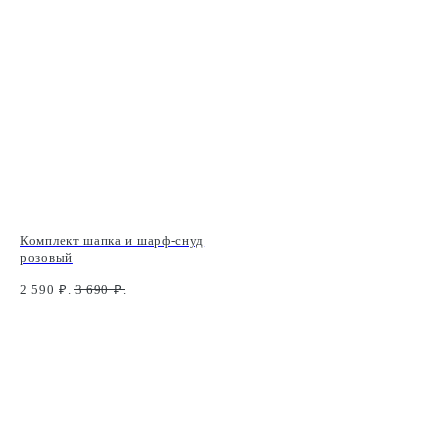
Комплект шапка и шарф-снуд
розовый
2 590
₽.
3 690
₽.