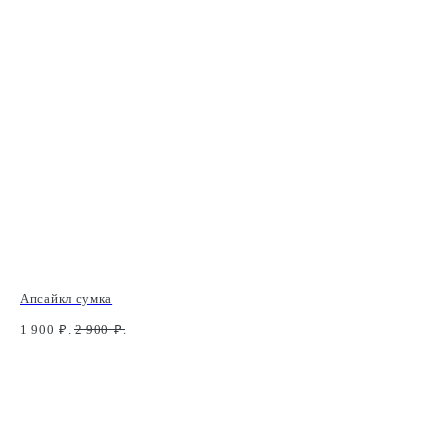
Апсайкл сумка
1 900
₽.
2 900
₽.